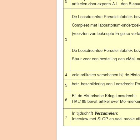
2
artikelen door experts A.L. den Blaa
De Loosdrechtse Porseleinfabriek bov
Compleet met laboratorium-onderzoek 
(voorzien van beknopte Engelse vertal
3
De Loosdrechtse Porseleinfabriek bove
Stuur voor een bestelling een eMail 
4
vele artikelen verschenen bij de His
betr. beschildering van Loosdrecht Por
5
Bij de Historische Kring Loosdrecht:
6
HKL185 bevat artikel over Mol-merken
In tijdschrift
Verzamelen
:
7
Interview met SLOP en veel mooie af