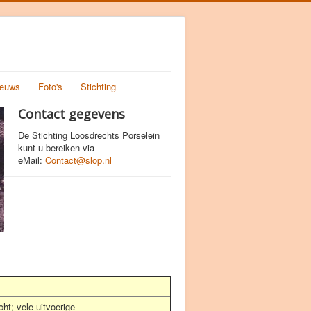
ieuws
Foto's
Stichting
Contact gegevens
De Stichting Loosdrechts Porselein
kunt u bereiken via
eMail:
Contact@slop.nl
t; vele uitvoerige