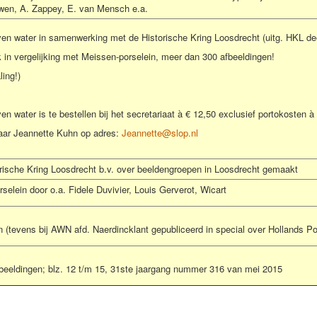
uwen, A. Zappey, E. van Mensch e.a.
en water in samenwerking met de Historische Kring Loosdrecht (uitg. HKL dee
in vergelijking met Meissen-porselein, meer dan 300 afbeeldingen!
ing!)
n water is te bestellen bij het secretariaat à € 12,50 exclusief portokosten à 
naar Jeannette Kuhn op adres:
Jeannette@slop.nl
torische Kring Loosdrecht b.v. over beeldengroepen in Loosdrecht gemaakt
selein door o.a. Fidele Duvivier, Louis Gerverot, Wicart
 (tevens bij AWN afd. Naerdincklant gepubliceerd in special over Hollands Po
beeldingen; blz. 12 t/m 15, 31ste jaargang nummer 316 van mei 2015