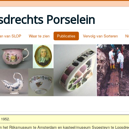
sdrechts Porselein
an van SLOP
Waar te zien
Publicaties
Vervolg van Sorteren
N
 1952.
 van het Rijksmuseum te Amsterdam en kasteel/museum Sypesteyn te Loosdrech